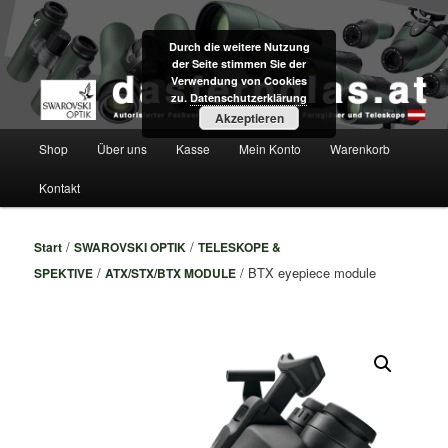
Zum
Fachversand für Swarovski Optik Ferngläser und Teleskope direkt aus Tirol
primären
Durch die weitere Nutzung
Inhalt
der Seite stimmen Sie der
springen
dasfernglas.at
Verwendung von Cookies
zu.
Datenschutzerklärung
Akzeptieren
Hauptmenü
Shop
Über uns
Kasse
Mein Konto
Warenkorb
Kontakt
/
/
Start
SWAROVSKI OPTIK
TELESKOPE &
/
/ BTX eyepiece module
SPEKTIVE
ATX/STX/BTX MODULE