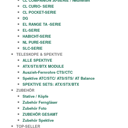
CL COMPANION 30-SERIE / Neuheiten
CL CURIO- SERIE
CL POCKET-SERIE
DG
EL RANGE TA -SERIE
EL-SERIE
HABICHT-SERIE
NL PURE-SERIE
SLC-SERIE
TELESKOPE & SPEKTIVE
ALLE SPEKTIVE
ATX/STX/BTX MODULE
Auszieh-Fernrohre CTS/CTC
Spektive ATC/STC/ ATS/STS/ AT Balance
SPEKTIVE SETS: ATX/STX/BTX
ZUBEHÖR
Stative / Köpfe
Zubehör Ferngläser
Zubehör Foto
ZUBEHÖR GESAMT
Zubehör Spektive
TOP-SELLER