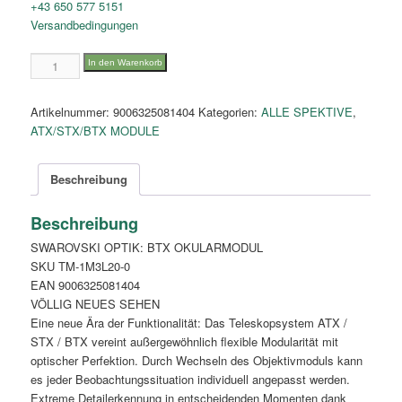
+43 650 577 5151
Versandbedingungen
BTX
In den Warenkorb
eyepiece
module
Artikelnummer:
9006325081404
Kategorien:
ALLE SPEKTIVE
,
Menge
ATX/STX/BTX MODULE
Beschreibung
Beschreibung
SWAROVSKI OPTIK: BTX OKULARMODUL
SKU TM-1M3L20-0
EAN 9006325081404
VÖLLIG NEUES SEHEN
Eine neue Ära der Funktionalität: Das Teleskopsystem ATX /
STX / BTX vereint außergewöhnlich flexible Modularität mit
optischer Perfektion. Durch Wechseln des Objektivmoduls kann
es jeder Beobachtungssituation individuell angepasst werden.
Extreme Detailerkennung in entscheidenden Momenten dank