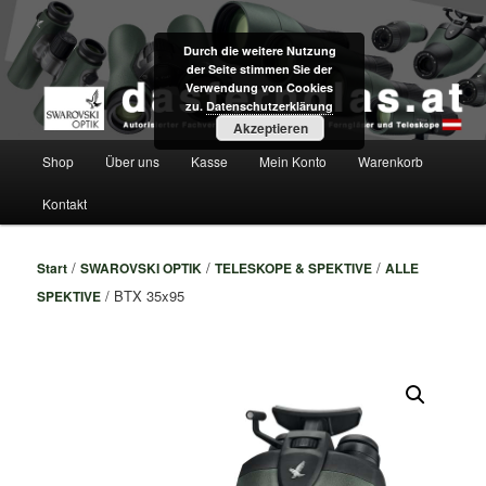
Zum
Fachversand für Swarovski Optik Ferngläser und Teleskope direkt aus Tirol
primären
Durch die weitere Nutzung
Inhalt
der Seite stimmen Sie der
springen
dasfernglas.at
Verwendung von Cookies
zu.
Datenschutzerklärung
Akzeptieren
Hauptmenü
Shop
Über uns
Kasse
Mein Konto
Warenkorb
Kontakt
/
/
/
Start
SWAROVSKI OPTIK
TELESKOPE & SPEKTIVE
ALLE
/ BTX 35x95
SPEKTIVE