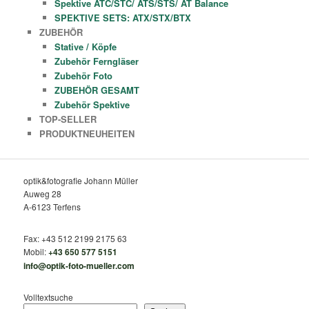
Spektive ATC/STC/ ATS/STS/ AT Balance
SPEKTIVE SETS: ATX/STX/BTX
ZUBEHÖR
Stative / Köpfe
Zubehör Ferngläser
Zubehör Foto
ZUBEHÖR GESAMT
Zubehör Spektive
TOP-SELLER
PRODUKTNEUHEITEN
optik&fotografie Johann Müller
Auweg 28
A-6123 Terfens
Fax: +43 512 2199 2175 63
Mobil:
+43 650 577 5151
info@optik-foto-mueller.com
Volltextsuche