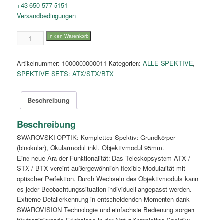
+43 650 577 5151
Versandbedingungen
BTX
In den Warenkorb
35x95
Menge
Artikelnummer:
1000000000011
Kategorien:
ALLE SPEKTIVE
,
SPEKTIVE SETS: ATX/STX/BTX
Beschreibung
Beschreibung
SWAROVSKI OPTIK: Komplettes Spektiv: Grundkörper
(binokular), Okularmodul inkl. Objektivmodul 95mm.
Eine neue Ära der Funktionalität: Das Teleskopsystem ATX /
STX / BTX vereint außergewöhnlich flexible Modularität mit
optischer Perfektion. Durch Wechseln des Objektivmoduls kann
es jeder Beobachtungssituation individuell angepasst werden.
Extreme Detailerkennung in entscheidenden Momenten dank
SWAROVISION Technologie und einfachste Bedienung sorgen
für faszinierende Erlebnisse in der Natur.Komplettes Spektiv: