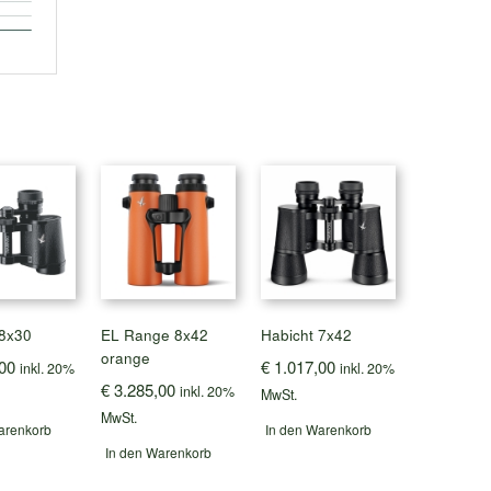
 8x30
EL Range 8x42
Habicht 7x42
orange
00
€
1.017,00
inkl. 20%
inkl. 20%
€
3.285,00
inkl. 20%
MwSt.
MwSt.
arenkorb
In den Warenkorb
In den Warenkorb