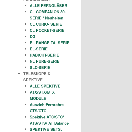
ALLE FERNGLÄSER
CL COMPANION 30-
SERIE / Neuheiten
CL CURIO- SERIE
CL POCKET-SERIE
DG
EL RANGE TA -SERIE
EL-SERIE
HABICHT-SERIE
NL PURE-SERIE
SLC-SERIE
TELESKOPE &
SPEKTIVE
ALLE SPEKTIVE
ATX/STX/BTX
MODULE
Auszieh-Fernrohre
CTS/CTC
Spektive ATC/STC/
ATS/STS/ AT Balance
SPEKTIVE SETS: