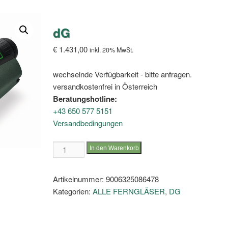
dG
€
1.431,00
inkl. 20% MwSt.
wechselnde Verfügbarkeit - bitte anfragen.
versandkostenfrei in Österreich
Beratungshotline:
+43 650 577 5151
Versandbedingungen
dG
In den Warenkorb
Menge
Artikelnummer:
9006325086478
Kategorien:
ALLE FERNGLÄSER
,
DG