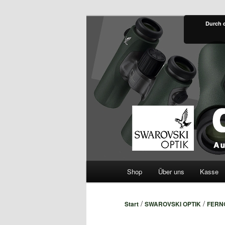
Zum
Fachversand für Swarovski Opti
Durch 
primären
Inhalt
dasfernglas.a
springen
Hauptmenü
Shop
Über uns
Kasse
/
/
Start
SWAROVSKI OPTIK
FERN