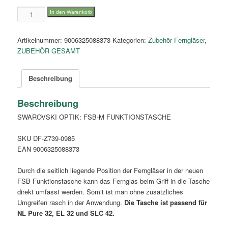
FSB-
In den Warenkorb
M
functional
Artikelnummer:
9006325088373
Kategorien:
Zubehör Ferngläser
,
sidebag
ZUBEHÖR GESAMT
for
NL
Pure
Beschreibung
32,
EL
Beschreibung
Range
SWAROVSKI OPTIK: FSB-M FUNKTIONSTASCHE
32
Menge
SKU DF-Z739-0985
EAN 9006325088373
Durch die seitlich liegende Position der Ferngläser in der neuen
FSB Funktionstasche kann das Fernglas beim Griff in die Tasche
direkt umfasst werden. Somit ist man ohne zusätzliches
Umgreifen rasch in der Anwendung.
Die Tasche ist passend für
NL Pure 32, EL 32 und SLC 42.