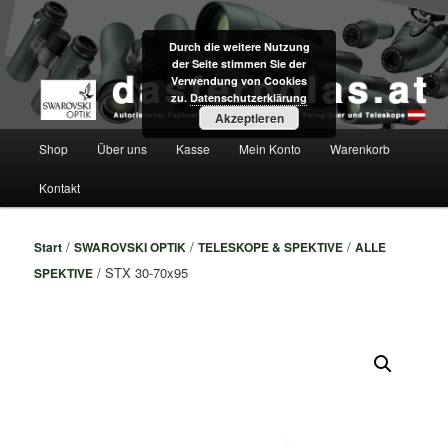
Zum
Fachversand für Swarovski Optik Ferngläser und Teleskope direkt aus Tirol
primären
Durch die weitere Nutzung
Inhalt
der Seite stimmen Sie der
springen
dasfernglas.at
Verwendung von Cookies
zu.
Datenschutzerklärung
Akzeptieren
Hauptmenü
Shop
Über uns
Kasse
Mein Konto
Warenkorb
Kontakt
/
/
/
Start
SWAROVSKI OPTIK
TELESKOPE & SPEKTIVE
ALLE
/ STX 30-70x95
SPEKTIVE