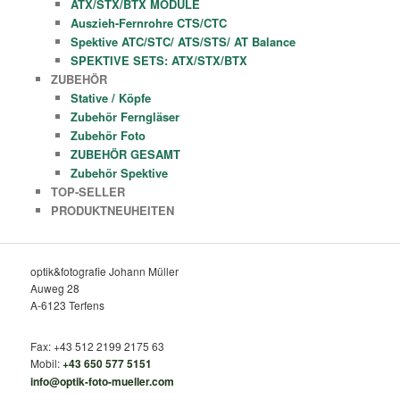
ATX/STX/BTX MODULE
Auszieh-Fernrohre CTS/CTC
Spektive ATC/STC/ ATS/STS/ AT Balance
SPEKTIVE SETS: ATX/STX/BTX
ZUBEHÖR
Stative / Köpfe
Zubehör Ferngläser
Zubehör Foto
ZUBEHÖR GESAMT
Zubehör Spektive
TOP-SELLER
PRODUKTNEUHEITEN
optik&fotografie Johann Müller
Auweg 28
A-6123 Terfens
Fax: +43 512 2199 2175 63
Mobil:
+43 650 577 5151
info@optik-foto-mueller.com