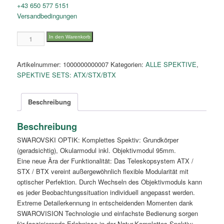
+43 650 577 5151
Versandbedingungen
STX
In den Warenkorb
30-
70x95
Artikelnummer:
1000000000007
Kategorien:
ALLE SPEKTIVE
,
Menge
SPEKTIVE SETS: ATX/STX/BTX
Beschreibung
Beschreibung
SWAROVSKI OPTIK: Komplettes Spektiv: Grundkörper
(geradsichtig), Okularmodul inkl. Objektivmodul 95mm.
Eine neue Ära der Funktionalität: Das Teleskopsystem ATX /
STX / BTX vereint außergewöhnlich flexible Modularität mit
optischer Perfektion. Durch Wechseln des Objektivmoduls kann
es jeder Beobachtungssituation individuell angepasst werden.
Extreme Detailerkennung in entscheidenden Momenten dank
SWAROVISION Technologie und einfachste Bedienung sorgen
für faszinierende Erlebnisse in der Natur.Komplettes Spektiv: