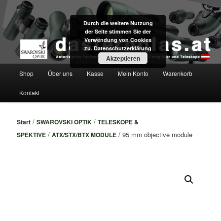
Zum
Fachversand für Swarovski Optik Ferngläser und Teleskope direkt aus Tirol
primären
Durch die weitere Nutzung
Inhalt
der Seite stimmen Sie der
springen
dasfernglas.at
Verwendung von Cookies
zu.
Datenschutzerklärung
Akzeptieren
Hauptmenü
Shop
Über uns
Kasse
Mein Konto
Warenkorb
Kontakt
/
/
Start
SWAROVSKI OPTIK
TELESKOPE &
/
/ 95 mm objective module
SPEKTIVE
ATX/STX/BTX MODULE