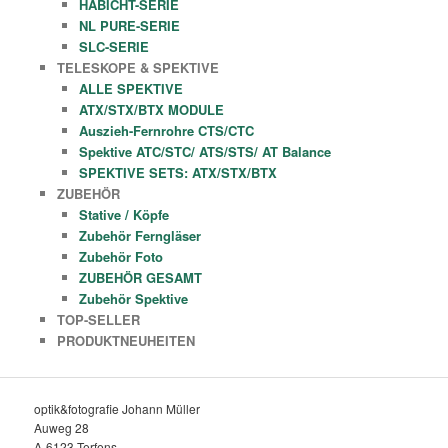
HABICHT-SERIE
NL PURE-SERIE
SLC-SERIE
TELESKOPE & SPEKTIVE
ALLE SPEKTIVE
ATX/STX/BTX MODULE
Auszieh-Fernrohre CTS/CTC
Spektive ATC/STC/ ATS/STS/ AT Balance
SPEKTIVE SETS: ATX/STX/BTX
ZUBEHÖR
Stative / Köpfe
Zubehör Ferngläser
Zubehör Foto
ZUBEHÖR GESAMT
Zubehör Spektive
TOP-SELLER
PRODUKTNEUHEITEN
optik&fotografie Johann Müller
Auweg 28
A-6123 Terfens