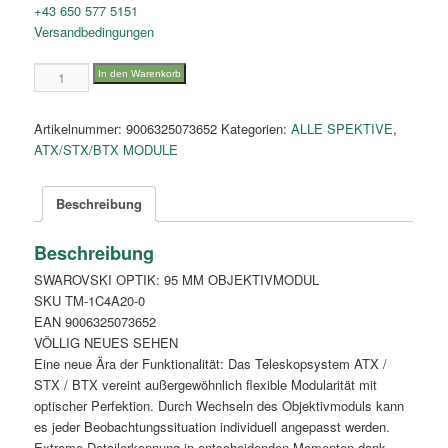
+43 650 577 5151
Versandbedingungen
95
In den Warenkorb
mm
objective
Artikelnummer:
9006325073652
Kategorien:
ALLE SPEKTIVE
,
module
ATX/STX/BTX MODULE
Menge
Beschreibung
Beschreibung
SWAROVSKI OPTIK: 95 MM OBJEKTIVMODUL
SKU TM-1C4A20-0
EAN 9006325073652
VÖLLIG NEUES SEHEN
Eine neue Ära der Funktionalität: Das Teleskopsystem ATX /
STX / BTX vereint außergewöhnlich flexible Modularität mit
optischer Perfektion. Durch Wechseln des Objektivmoduls kann
es jeder Beobachtungssituation individuell angepasst werden.
Extreme Detailerkennung in entscheidenden Momenten dank