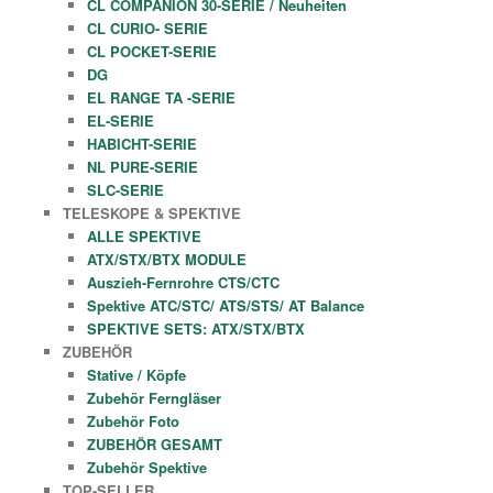
CL COMPANION 30-SERIE / Neuheiten
CL CURIO- SERIE
CL POCKET-SERIE
DG
EL RANGE TA -SERIE
EL-SERIE
HABICHT-SERIE
NL PURE-SERIE
SLC-SERIE
TELESKOPE & SPEKTIVE
ALLE SPEKTIVE
ATX/STX/BTX MODULE
Auszieh-Fernrohre CTS/CTC
Spektive ATC/STC/ ATS/STS/ AT Balance
SPEKTIVE SETS: ATX/STX/BTX
ZUBEHÖR
Stative / Köpfe
Zubehör Ferngläser
Zubehör Foto
ZUBEHÖR GESAMT
Zubehör Spektive
TOP-SELLER