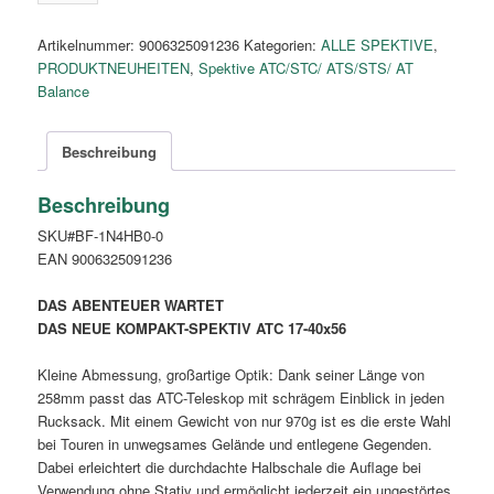
17-
40x
Artikelnummer:
9006325091236
Kategorien:
ALLE SPEKTIVE
,
green
PRODUKTNEUHEITEN
,
Spektive ATC/STC/ ATS/STS/ AT
Menge
Balance
Beschreibung
Beschreibung
SKU#BF-1N4HB0-0
EAN 9006325091236
DAS ABENTEUER WARTET
DAS NEUE KOMPAKT-SPEKTIV ATC 17-40x56
Kleine Abmessung, großartige Optik: Dank seiner Länge von
258mm passt das ATC-Teleskop mit schrägem Einblick in jeden
Rucksack. Mit einem Gewicht von nur 970g ist es die erste Wahl
bei Touren in unwegsames Gelände und entlegene Gegenden.
Dabei erleichtert die durchdachte Halbschale die Auflage bei
Verwendung ohne Stativ und ermöglicht jederzeit ein ungestörtes