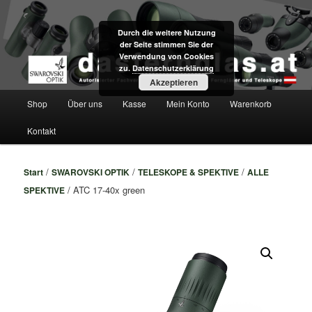
Zum
Fachversand für Swarovski Optik Ferngläser und Teleskope direkt aus Tirol
primären
Durch die weitere Nutzung
Inhalt
der Seite stimmen Sie der
springen
dasfernglas.at
Verwendung von Cookies
zu.
Datenschutzerklärung
Akzeptieren
Hauptmenü
Shop
Über uns
Kasse
Mein Konto
Warenkorb
Kontakt
/
/
/
Start
SWAROVSKI OPTIK
TELESKOPE & SPEKTIVE
ALLE
/ ATC 17-40x green
SPEKTIVE