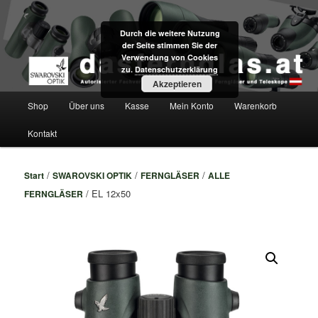
Zum
Fachversand für Swarovski Optik Ferngläser und Teleskope direkt aus Tirol
primären
Durch die weitere Nutzung
Inhalt
der Seite stimmen Sie der
springen
dasfernglas.at
Verwendung von Cookies
zu.
Datenschutzerklärung
Akzeptieren
Hauptmenü
Shop
Über uns
Kasse
Mein Konto
Warenkorb
Kontakt
/
/
/
Start
SWAROVSKI OPTIK
FERNGLÄSER
ALLE
/ EL 12x50
FERNGLÄSER