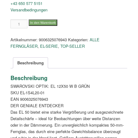
+43 650 577 5151
Versandbedingungen
EL
In den Warenkorb
12x50
Menge
Artikelnummer:
9006325076943
Kategorien:
ALLE
FERNGLÄSER
,
EL-SERIE
,
TOP-SELLER
Beschreibung
Beschreibung
SWAROVSKI OPTIK: EL 12X50 W B GRÜN
SKU EL-1S4L20-01
EAN 9006325076943
DER GENIALE ENTDECKER
Das EL 50 bietet eine starke Vergrößerung und ausgezeichnete
Detailschärfe – ideal für Beobachtungen über weite Distanzen
oder in der Dämmerung. Ein unvergleichlich kompaktes 50-mm-
Fernglas, das durch eine perfekte Gewichtsbalance überzeugt
und ruhig in der Hand liegt. Größere Austrittspupillen sorgen