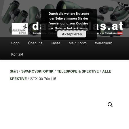
Zum
Fachversand für Swarovski Optik Ferngläser und Teleskope direkt aus Tirol
primären
Durch die weitere Nutzung
Inhalt
der Seite stimmen Sie der
springen
dasfernglas.at
Verwendung von Cookies
zu.
Datenschutzerklärung
Akzeptieren
Hauptmenü
Shop
Über uns
Kasse
Mein Konto
Warenkorb
Kontakt
/
/
/
Start
SWAROVSKI OPTIK
TELESKOPE & SPEKTIVE
ALLE
/ STX 30-70x115
SPEKTIVE