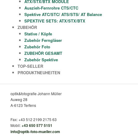
ATX/STX/BTX MODULE
Auszieh-Fernrohre CTS/CTC
Spektive ATC/STC/ ATS/STS/ AT Balance
SPEKTIVE SETS: ATX/STX/BTX
ZUBEHÖR
Stative / Köpfe
Zubehör Ferngläser
Zubehör Foto
ZUBEHÖR GESAMT
Zubehör Spektive
TOP-SELLER
PRODUKTNEUHEITEN
optik&fotografie Johann Müller
Auweg 28
A-6123 Terfens
Fax: +43 512 2199 2175 63
Mobil:
+43 650 577 5151
info@optik-foto-mueller.com