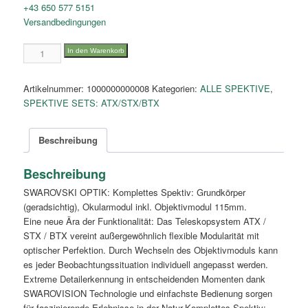
+43 650 577 5151
Versandbedingungen
STX
In den Warenkorb
30-
70x115
Artikelnummer:
1000000000008
Kategorien:
ALLE SPEKTIVE
,
Menge
SPEKTIVE SETS: ATX/STX/BTX
Beschreibung
Beschreibung
SWAROVSKI OPTIK: Komplettes Spektiv: Grundkörper
(geradsichtig), Okularmodul inkl. Objektivmodul 115mm.
Eine neue Ära der Funktionalität: Das Teleskopsystem ATX /
STX / BTX vereint außergewöhnlich flexible Modularität mit
optischer Perfektion. Durch Wechseln des Objektivmoduls kann
es jeder Beobachtungssituation individuell angepasst werden.
Extreme Detailerkennung in entscheidenden Momenten dank
SWAROVISION Technologie und einfachste Bedienung sorgen
für faszinierende Erlebnisse in der Natur.Komplettes Spektiv: